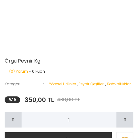
Örgü Peynir Kg
(0) Yorum
- 0 Puan
Kategori
Yöresel Ürünler
,
Peynir Çeşitleri
,
Kahvaltılıklar
350,00 TL
430,00 TL
%19