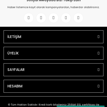
Sosyal Medyada Bizi Takip Edin
Haber listemize kayıt olarak kampanyalardan, haberdar olabilirsiniz.
İLETİŞİM
ÜYELİK
SAYFALAR
HESABIM
© Tüm Hakları Saklıdır. Kredi kartı bilgileriniz 256bit SSL sertifikası ile