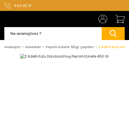
444 35 31
Anasayfa
Künefeler
Peynirli Künefe 150gr Çeşitleri
2 Adetli Kutu Dond