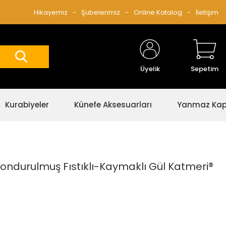
Hikayemiz
Şubelerimiz
Online Katalog
İletişim
Üyelik
Sepetim
Kurabiyeler
Künefe Aksesuarları
Yanmaz Kap 
ondurulmuş Fıstıklı-Kaymaklı Gül Katmeri®