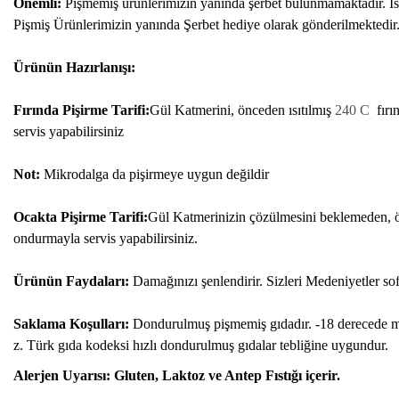
Önemli:
Pişmemiş ürünlerimizin yanında şerbet bulunmamaktadır. İste
Pişmiş Ürünlerimizin yanında Şerbet hediye olarak gönderilmektedir
Ürünün Hazırlanışı:
Fırında Pişirme Tarifi:
Gül Katmerini, önceden ısıtılmış
240 C
fırın
servis yapabilirsiniz
Not:
Mikrodalga da pişirmeye uygun değildir
Ocakta Pişirme Tarifi:
Gül Katmerinizin çözülmesini beklemeden, özel
ondurmayla servis yapabilirsiniz.
Ürünün Faydaları:
Damağınızı şenlendirir. Sizleri Medeniyetler sofra
Saklama Koşulları:
Dondurulmuş pişmemiş gıdadır. -18 derecede m
z.
Türk gıda kodeksi hızlı dondurulmuş gıdalar tebliğine uygundur.
Alerjen Uyarısı:
Gluten, Laktoz ve Antep Fıstığı içerir.