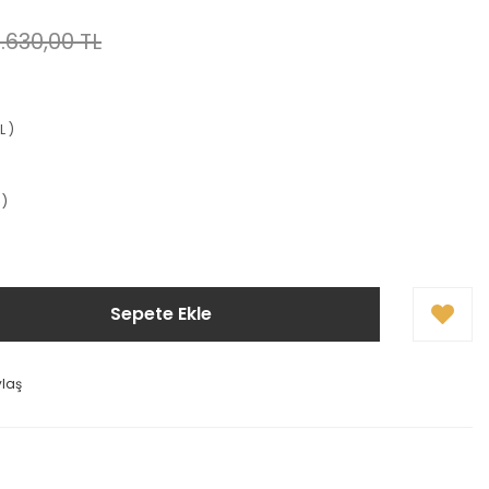
1.630,00 TL
L )
 )
Sepete Ekle
ylaş