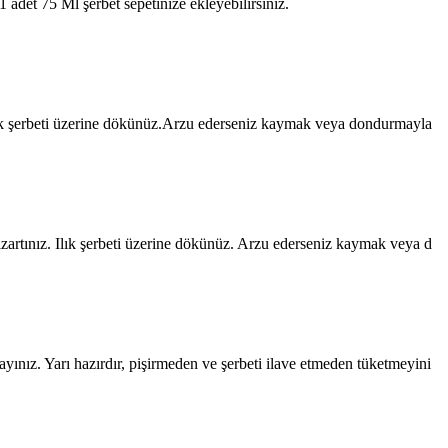
adet 75 Ml şerbet sepetinize ekleyebilirsiniz.
lık şerbeti üzerine dökünüz.Arzu ederseniz kaymak veya dondurmayla
kızartınız. Ilık şerbeti üzerine dökünüz. Arzu ederseniz kaymak veya d
ınız. Yarı hazırdır, pişirmeden ve şerbeti ilave etmeden tüketmeyini