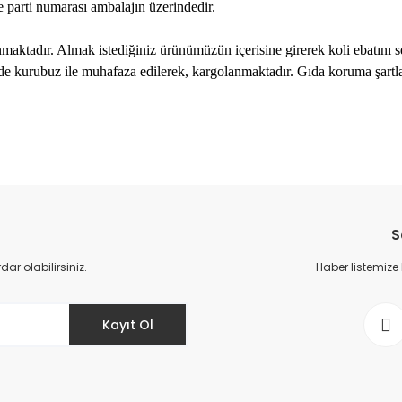
e parti numarası ambalajın üzerindedir.
unmaktadır. Almak istediğiniz ürünümüzün içerisine girerek koli ebatını 
nde kurubuz ile muhafaza edilerek, kargolanmaktadır. Gıda koruma şartlar
Ürün hakkında henüz soru sorulmamış.
Bu ürüne ilk yorumu siz yapın!
S
Yorum Yaz
Soru Sor
r olabilirsiniz.
Haber listemize
Kayıt Ol