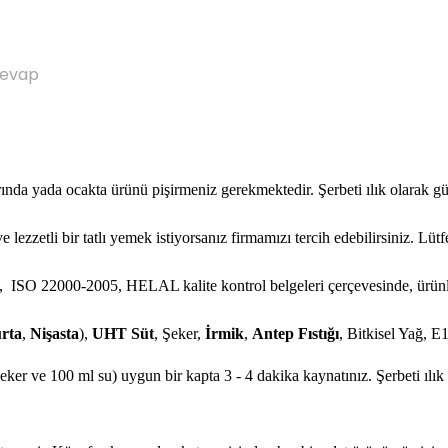
Cevap
ında yada ocakta ürünü pişirmeniz gerekmektedir. Şerbeti ılık olarak g
e lezzetli bir tatlı yemek istiyorsanız firmamızı tercih edebilirsiniz. Lüt
 ISO 22000-2005, HELAL kalite kontrol belgeleri çerçevesinde, ürünleri
rta
,
Nişasta
),
UHT Süt
, Şeker,
İrmik
,
Antep Fıstığı
, Bitkisel Yağ, E
 şeker ve 100 ml su) uygun bir kapta 3 - 4 dakika kaynatınız. Şerbeti ıl