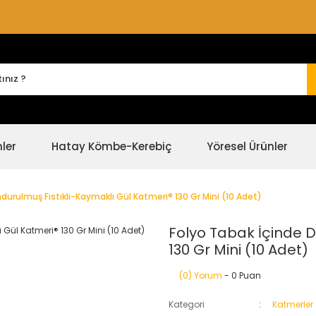
nler
Hatay Kömbe-Kerebiç
Yöresel Ürünler
durulmuş Fıstıklı-Kaymaklı Gül Katmeri® 130 Gr Mini (10 Adet)
Folyo Tabak İçinde D
130 Gr Mini (10 Adet)
(0) Yorum
- 0 Puan
Kategori
Katmerler