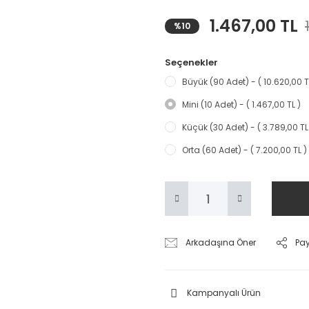
1.467,00 TL
%10
Seçenekler
Büyük (90 Adet) - ( 10.620,00 T
Mini (10 Adet) - ( 1.467,00 TL )
Küçük (30 Adet) - ( 3.789,00 TL
Orta (60 Adet) - ( 7.200,00 TL )
Arkadaşına Öner
Pa
Kampanyalı Ürün