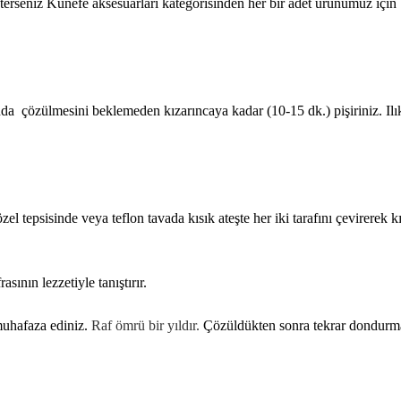
rseniz Künefe aksesuarları kategorisinden her bir adet ürünümüz için 1 
.
da çözülmesini beklemeden kızarıncaya kadar (10-15 dk.) pişiriniz. I
 tepsisinde veya teflon tavada kısık ateşte her iki tarafını çevirerek 
sının lezzetiyle tanıştırır.
uhafaza ediniz.
Raf ömrü bir yıldır.
Çözüldükten sonra tekrar dondurmay