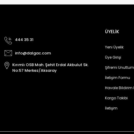
ÜYELİK
444 35 31
Yeni Üyelik
info@dalgac.com
Üye Girişi
Kırımlı OSB Mah. Şehit Erdal Akbulut Sk.
Şifremi Unuttum
No:57 Merkez/Aksaray
İletişim Formu
Havale Bildirim
Kargo Takibi
İletişim