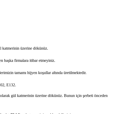
ül katmerinin üzerine dökünüz.
fen başka firmalara itibar etmeyiniz.
mizin tamamı hijyen koşullar altında üretilmektedir.
102, E132.
ık olarak gül katmerinin üzerine dökünüz. Bunun için şerbeti önceden